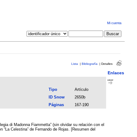
Mi cuenta
Lista
|
Bibliografía
|
Detalles
Enlaces
Tipo
Artículo
ID Snow
2650b
Páginas
167-190
Elegia di Madonna Fiammetta” (sin olvidar su relación con el
 en “La Celestina” de Fernando de Rojas. [Resumen del