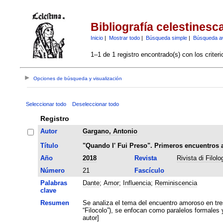
Bibliografía celestinesc
Inicio
|
Mostrar todo
|
Búsqueda simple
|
Búsqueda a
1–1 de 1 registro encontrado(s) con los criter
Opciones de búsqueda y visualización
Seleccionar todo
Deseleccionar todo
Registro
Autor
Gargano, Antonio
Título
"Quando I' Fui Preso". Primeros encuentros
Año
2018
Revista
Rivista di Filol
Número
21
Fascículo
Palabras
Dante
;
Amor
;
Influencia
;
Reminiscencia
clave
Resumen
Se analiza el tema del encuentro amoroso en tres 
“Filocolo”), se enfocan como paralelos formales
autor]