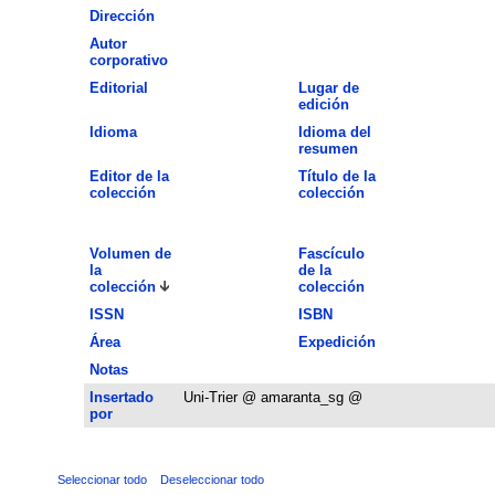
Dirección
Autor
corporativo
Editorial
Lugar de
edición
Idioma
Idioma del
resumen
Editor de la
Título de la
colección
colección
Volumen de
Fascículo
la
de la
colección
colección
ISSN
ISBN
Área
Expedición
Notas
Insertado
Uni-Trier @ amaranta_sg @
por
Seleccionar todo
Deseleccionar todo