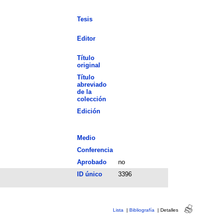
Tesis
Editor
Título
original
Título
abreviado
de la
colección
Edición
Medio
Conferencia
Aprobado
no
ID único
3396
Lista
|
Bibliografía
|
Detalles