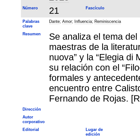
Número
21
Fascículo
Palabras
Dante
;
Amor
;
Influencia
;
Reminiscencia
clave
Resumen
Se analiza el tema de
maestras de la literatu
nuova” y la “Elegia di
su relación con el “Fi
formales y antecedente
encuentro entre Calist
Fernando de Rojas. [R
Dirección
Autor
corporativo
Editorial
Lugar de
edición