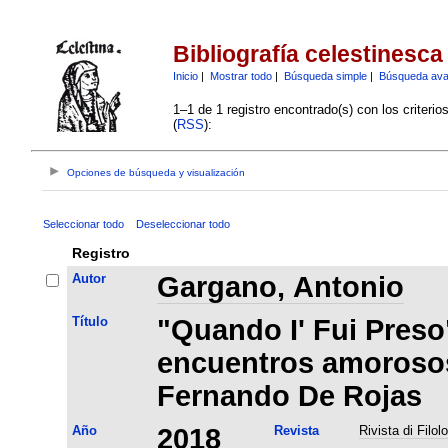
Bibliografía celestinesca
Inicio
|
Mostrar todo
|
Búsqueda simple
|
Búsqueda av
1–1 de 1 registro encontrado(s) con los criteri
(
RSS
):
Opciones de búsqueda y visualización
Seleccionar todo
Deseleccionar todo
Registro
Autor
Gargano, Antonio
Título
"Quando I' Fui Preso
encuentros amorosos
Fernando De Rojas
Año
2018
Revista
Rivista di Filol