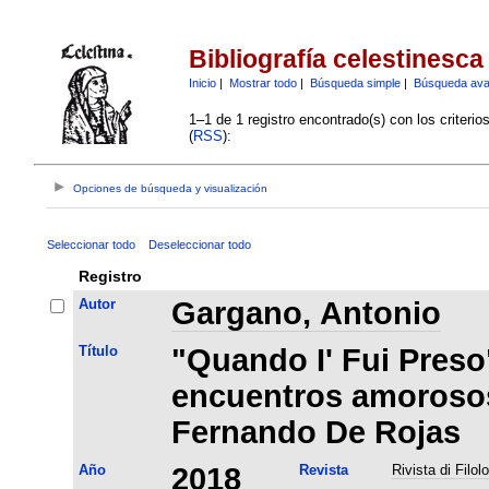
Bibliografía celestinesca
Inicio
|
Mostrar todo
|
Búsqueda simple
|
Búsqueda av
1–1 de 1 registro encontrado(s) con los criteri
(
RSS
):
Opciones de búsqueda y visualización
Seleccionar todo
Deseleccionar todo
Registro
Autor
Gargano, Antonio
Título
"Quando I' Fui Preso
encuentros amorosos
Fernando De Rojas
Año
2018
Revista
Rivista di Filol