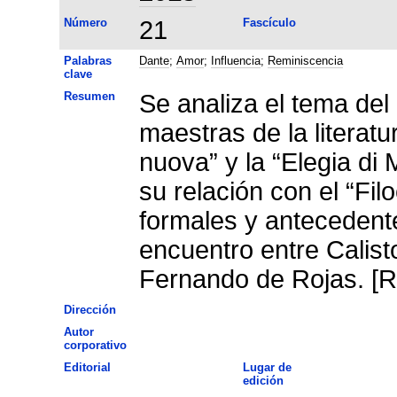
Número
21
Fascículo
Palabras
Dante
;
Amor
;
Influencia
;
Reminiscencia
clave
Resumen
Se analiza el tema de
maestras de la literatu
nuova” y la “Elegia di
su relación con el “Fi
formales y antecedente
encuentro entre Calist
Fernando de Rojas. [R
Dirección
Autor
corporativo
Editorial
Lugar de
edición