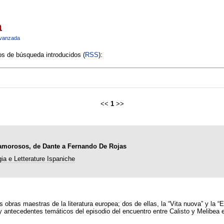
a
vanzada
ios de búsqueda introducidos (
RSS
):
<<
1
>>
 amorosos, de Dante a Fernando De Rojas
ogia e Letterature Ispaniche
obras maestras de la literatura europea; dos de ellas, la “Vita nuova” y la “
 y antecedentes temáticos del episodio del encuentro entre Calisto y Melibea