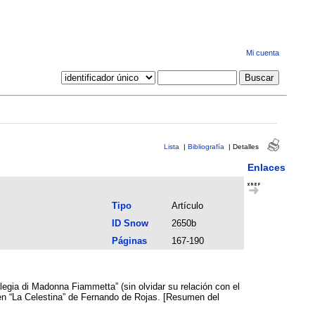
Mi cuenta
Lista
|
Bibliografía
|
Detalles
Enlaces
Tipo
Artículo
ID Snow
2650b
Páginas
167-190
Elegia di Madonna Fiammetta” (sin olvidar su relación con el
 en “La Celestina” de Fernando de Rojas. [Resumen del