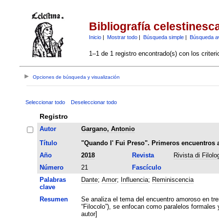
Bibliografía celestinesc
Inicio
|
Mostrar todo
|
Búsqueda simple
|
Búsqueda a
1–1 de 1 registro encontrado(s) con los criter
Opciones de búsqueda y visualización
Seleccionar todo
Deseleccionar todo
Registro
Autor
Gargano, Antonio
Título
"Quando I' Fui Preso". Primeros encuentros
Año
2018
Revista
Rivista di Filol
Número
21
Fascículo
Palabras
Dante
;
Amor
;
Influencia
;
Reminiscencia
clave
Resumen
Se analiza el tema del encuentro amoroso en tres 
“Filocolo”), se enfocan como paralelos formales
autor]