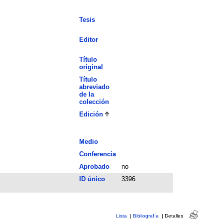
Tesis
Editor
Título
original
Título
abreviado
de la
colección
Edición
Medio
Conferencia
Aprobado
no
ID único
3396
Lista
|
Bibliografía
|
Detalles