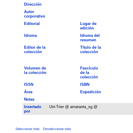
Dirección
Autor
corporativo
Editorial
Lugar de
edición
Idioma
Idioma del
resumen
Editor de la
Título de la
colección
colección
Volumen de
Fascículo
la colección
de la
colección
ISSN
ISBN
Área
Expedición
Notas
Insertado
Uni-Trier @ amaranta_sg @
por
Seleccionar todo
Deseleccionar todo