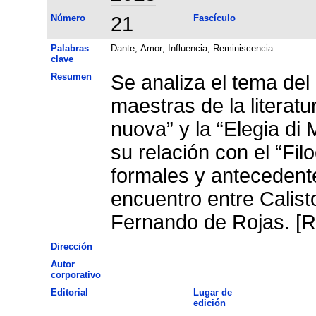
Número
21
Fascículo
Palabras
Dante
;
Amor
;
Influencia
;
Reminiscencia
clave
Resumen
Se analiza el tema de
maestras de la literatu
nuova” y la “Elegia di
su relación con el “Fi
formales y antecedente
encuentro entre Calist
Fernando de Rojas. [R
Dirección
Autor
corporativo
Editorial
Lugar de
edición