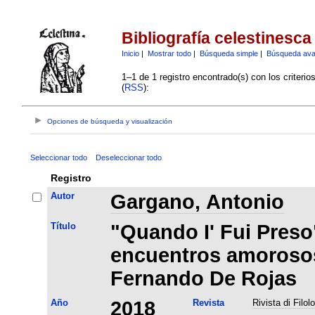
Bibliografía celestinesca
Inicio
|
Mostrar todo
|
Búsqueda simple
|
Búsqueda av
1–1 de 1 registro encontrado(s) con los criteri
(
RSS
):
Opciones de búsqueda y visualización
Seleccionar todo
Deseleccionar todo
Registro
Autor
Gargano, Antonio
Título
"Quando I' Fui Preso
encuentros amorosos
Fernando De Rojas
Año
2018
Revista
Rivista di Filol