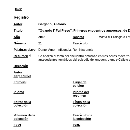
Inicio
Registro
Autor
Gargano, Antonio
Título
"Quando I' Fui Preso". Primeros encuentros amorosos, de 
Año
2018
Revista
Rivista di Filologia e L
Número
21
Fascículo
Palabras clave
Dante
;
Amor
;
Influencia
;
Reminiscencia
Resumen
Se analiza el tema del encuentro amoroso en tres obras maestras d
antecedentes temáticos del episodio del encuentro entre Calisto
Dirección
Autor
corporativo
Editorial
Lugar de
edición
Idioma
Idioma del
resumen
Editor de la
Título de la
colección
colección
Volumen de la
Fascículo de
colección
la colección
ISSN
ISBN