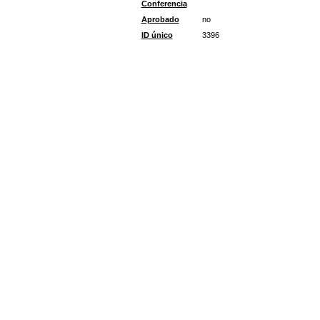
Conferencia
Aprobado
no
ID único
3396