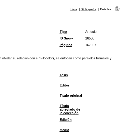
Lista
|
Bibliografía
|
Detalles
Tipo
Artículo
ID Snow
2650b
Páginas
167-190
 olvidar su relación con el “Filocolo”), se enfocan como paralelos formales y
Tesis
Editor
Título original
Título
abreviado de
la colección
Edición
Medio