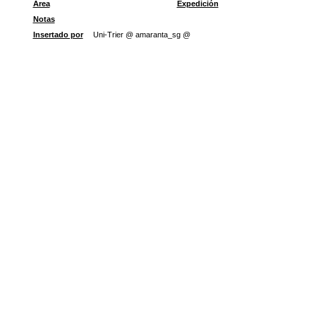
Área
Expedición
Notas
Insertado por
Uni-Trier @ amaranta_sg @