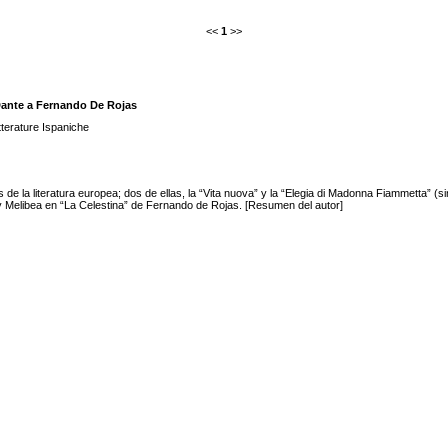
<<
1
>>
Dante a Fernando De Rojas
etterature Ispaniche
e la literatura europea; dos de ellas, la “Vita nuova” y la “Elegia di Madonna Fiammetta” (sin
 y Melibea en “La Celestina” de Fernando de Rojas. [Resumen del autor]