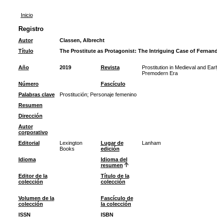
Inicio
Registro
Autor
Classen, Albrecht
Título
The Prostitute as Protagonist: The Intriguing Case of Fernan
Año
2019
Revista
Prostitution in Medieval and Ear
Premodern Era
Número
Fascículo
Palabras clave
Prostitución
;
Personaje femenino
Resumen
Dirección
Autor
corporativo
Editorial
Lexington
Lugar de
Lanham
Books
edición
Idioma
Idioma del
resumen
Editor de la
Título de la
colección
colección
Volumen de la
Fascículo de
colección
la colección
ISSN
ISBN