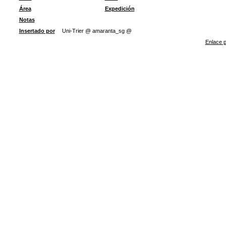
Área
Expedición
Notas
Insertado por
Uni-Trier @ amaranta_sg @
Enlace p