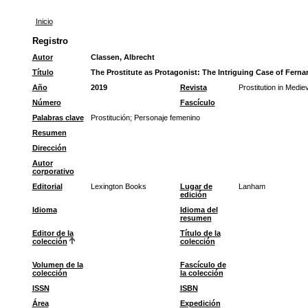
Inicio
Registro
Autor
Classen, Albrecht
Título
The Prostitute as Protagonist: The Intriguing Case of Ferna
Año
2019
Revista
Prostitution in Medi
Número
Fascículo
Palabras clave
Prostitución
;
Personaje femenino
Resumen
Dirección
Autor
corporativo
Editorial
Lexington Books
Lugar de
Lanham
edición
Idioma
Idioma del
resumen
Editor de la
Título de la
colección
colección
Volumen de la
Fascículo de
colección
la colección
ISSN
ISBN
Área
Expedición