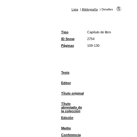
Lista
|
Bibliografía
|
Detalles
Tipo
Capítulo de libro
ID Snow
2754
Páginas
109-130
Tesis
Editor
Título original
Título
abreviado de
la colección
Edición
Medio
Conferencia