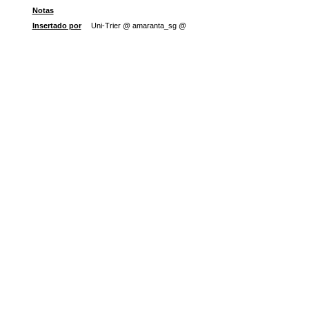
Notas
Insertado por
Uni-Trier @ amaranta_sg @