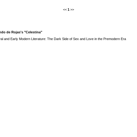
<<
1
>>
ndo de Rojas's "Celestina"
eval and Early Modern Literature: The Dark Side of Sex and Love in the Premodern Era