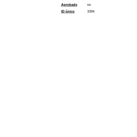
Aprobado
no
ID único
3394