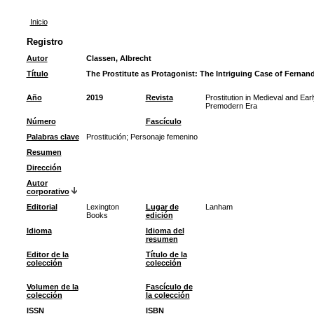
Inicio
Registro
Autor
Classen, Albrecht
Título
The Prostitute as Protagonist: The Intriguing Case of Fernan
Año
2019
Revista
Prostitution in Medieval and Ear
Premodern Era
Número
Fascículo
Palabras clave
Prostitución
;
Personaje femenino
Resumen
Dirección
Autor
corporativo
Editorial
Lexington
Lugar de
Lanham
Books
edición
Idioma
Idioma del
resumen
Editor de la
Título de la
colección
colección
Volumen de la
Fascículo de
colección
la colección
ISSN
ISBN