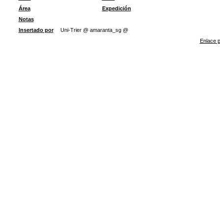
Área
Expedición
Notas
Insertado por
Uni-Trier @ amaranta_sg @
Enlace p