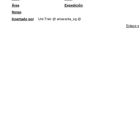
Área
Expedición
Notas
Insertado por
Uni-Trier @ amaranta_sg @
Enlace p