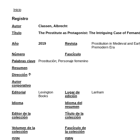
Inicio
Registro
Autor
Classen, Albrecht
Título
The Prostitute as Protagonist: The Intriguing Case of Fernan
Año
2019
Revista
Prostitution in Medieval and Ear
Premodern Era
Número
Fascículo
Palabras clave
Prostitución
;
Personaje femenino
Resumen
Dirección
Autor
corporativo
Editorial
Lexington
Lugar de
Lanham
Books
edición
Idioma
Idioma del
resumen
Editor de la
Título de la
colección
colección
Volumen de la
Fascículo de
colección
la colección
ISSN
ISBN