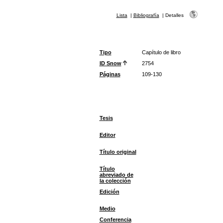
Lista
|
Bibliografía
|
Detalles
Tipo
Capítulo de libro
ID Snow
2754
Páginas
109-130
Tesis
Editor
Título original
Título
abreviado de
la colección
Edición
Medio
Conferencia