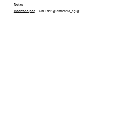
Notas
Insertado por
Uni-Trier @ amaranta_sg @