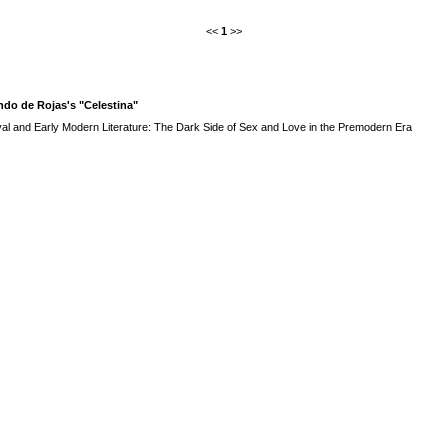
<<
1
>>
ndo de Rojas's "Celestina"
eval and Early Modern Literature: The Dark Side of Sex and Love in the Premodern Era