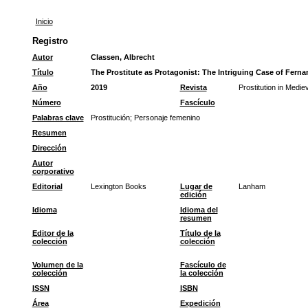
Inicio
Registro
Autor
Classen, Albrecht
Título
The Prostitute as Protagonist: The Intriguing Case of Ferna
Año
2019
Revista
Prostitution in Medi
Número
Fascículo
Palabras clave
Prostitución
;
Personaje femenino
Resumen
Dirección
Autor
corporativo
Editorial
Lexington Books
Lugar de
Lanham
edición
Idioma
Idioma del
resumen
Editor de la
Título de la
colección
colección
Volumen de la
Fascículo de
colección
la colección
ISSN
ISBN
Área
Expedición