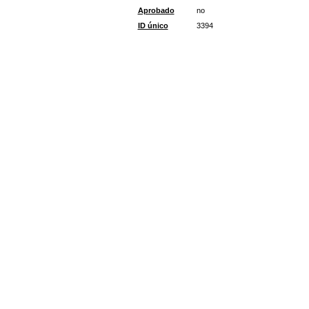
Aprobado
no
ID único
3394