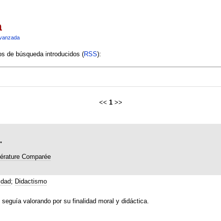
a
vanzada
ios de búsqueda introducidos (
RSS
):
<<
1
>>
"
térature Comparée
idad
;
Didactismo
seguía valorando por su finalidad moral y didáctica.