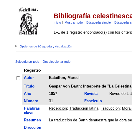
Bibliografía celestinesc
Inicio
|
Mostrar todo
|
Búsqueda simple
|
Búsqueda a
1–1 de 1 registro encontrado(s) con los criter
Opciones de búsqueda y visualización
Seleccionar todo
Deseleccionar todo
Registro
Autor
Bataillon, Marcel
Título
Gaspar von Barth: Interprète de "La Celestina
Año
1957
Revista
Révue de Lit
Número
31
Fascículo
Palabras
Recepción
;
Traducción latina
;
Traducción
;
Moral
clave
Resumen
La traducción de Barth demuestra que la obra se 
Dirección