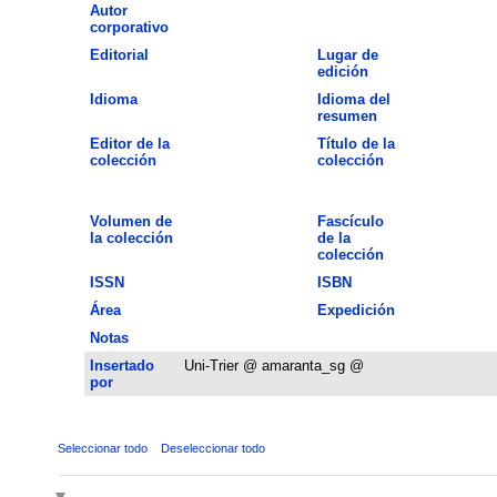
Autor
corporativo
Editorial
Lugar de
edición
Idioma
Idioma del
resumen
Editor de la
Título de la
colección
colección
Volumen de
Fascículo
la colección
de la
colección
ISSN
ISBN
Área
Expedición
Notas
Insertado
Uni-Trier @ amaranta_sg @
por
Seleccionar todo
Deseleccionar todo