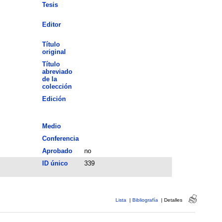
Tesis
Editor
Título
original
Título
abreviado
de la
colección
Edición
Medio
Conferencia
Aprobado
no
ID único
339
Lista
|
Bibliografía
|
Detalles