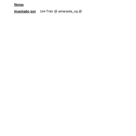
Notas
Insertado por
Uni-Trier @ amaranta_sg @