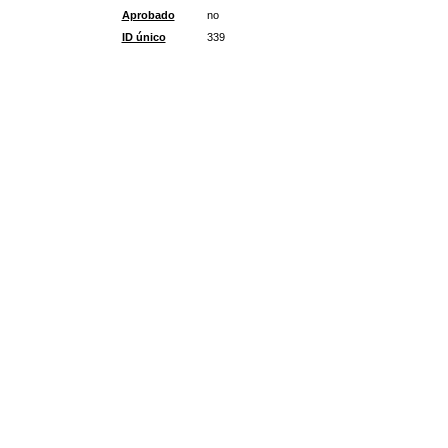
Aprobado
no
ID único
339