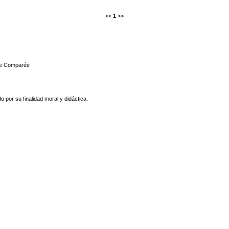
<<
1
>>
re Comparée
 por su finalidad moral y didáctica.