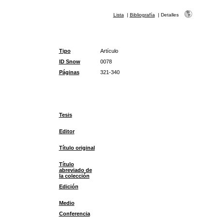
Lista
|
Bibliografía
|
Detalles
Tipo
Artículo
ID Snow
0078
Páginas
321-340
Tesis
Editor
Título original
Título
abreviado de
la colección
Edición
Medio
Conferencia