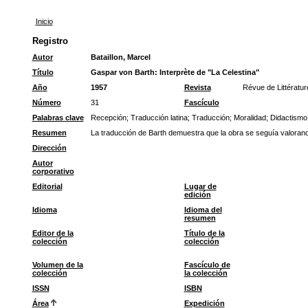
Inicio
Registro
Autor
Bataillon, Marcel
Título
Gaspar von Barth: Interprète de "La Celestina"
Año
1957
Revista
Révue de Littératu
Número
31
Fascículo
Palabras clave
Recepción
;
Traducción latina
;
Traducción
;
Moralidad
;
Didactismo
Resumen
La traducción de Barth demuestra que la obra se seguía valorando
Dirección
Autor
corporativo
Editorial
Lugar de
edición
Idioma
Idioma del
resumen
Editor de la
Título de la
colección
colección
Volumen de la
Fascículo de
colección
la colección
ISSN
ISBN
Área
Expedición