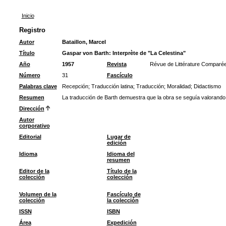
Inicio
Registro
Autor
Bataillon, Marcel
Título
Gaspar von Barth: Interprète de "La Celestina"
Año
1957
Revista
Révue de Littérature Comparé
Número
31
Fascículo
Palabras clave
Recepción
;
Traducción latina
;
Traducción
;
Moralidad
;
Didactismo
Resumen
La traducción de Barth demuestra que la obra se seguía valorando p
Dirección
Autor
corporativo
Editorial
Lugar de
edición
Idioma
Idioma del
resumen
Editor de la
Título de la
colección
colección
Volumen de la
Fascículo de
colección
la colección
ISSN
ISBN
Área
Expedición