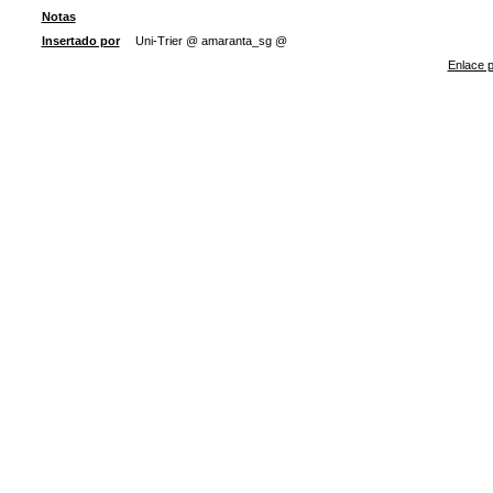
Notas
Insertado por
Uni-Trier @ amaranta_sg @
Enlace p