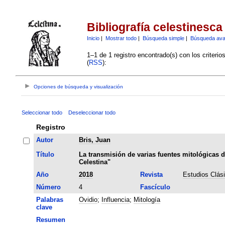
Bibliografía celestinesca
Inicio
|
Mostrar todo
|
Búsqueda simple
|
Búsqueda av
1–1 de 1 registro encontrado(s) con los criteri
(
RSS
):
Opciones de búsqueda y visualización
Seleccionar todo
Deseleccionar todo
Registro
Autor
Bris, Juan
Título
La transmisión de varias fuentes mitológicas d
Celestina"
Año
2018
Revista
Estudios Clás
Número
4
Fascículo
Palabras
Ovidio
;
Influencia
;
Mitología
clave
Resumen