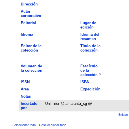
Dirección
Autor
corporativo
Editorial
Lugar de
edición
Idioma
Idioma del
resumen
Editor de la
Título de la
colección
colección
Volumen de
Fascículo
la colección
de la
colección
ISSN
ISBN
Área
Expedición
Notas
Insertado
Uni-Trier @ amaranta_sg @
por
Enlace 
Seleccionar todo
Deseleccionar todo