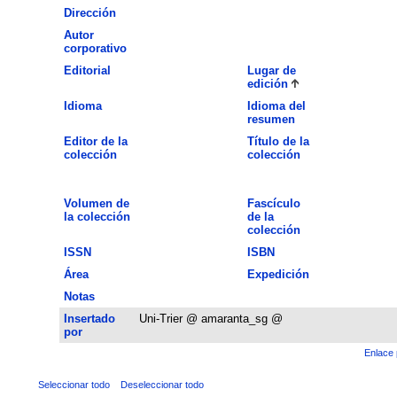
Dirección
Autor
corporativo
Editorial
Lugar de
edición
Idioma
Idioma del
resumen
Editor de la
Título de la
colección
colección
Volumen de
Fascículo
la colección
de la
colección
ISSN
ISBN
Área
Expedición
Notas
Insertado
Uni-Trier @ amaranta_sg @
por
Enlace 
Seleccionar todo
Deseleccionar todo