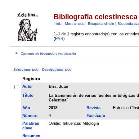
Bibliografía celestinesca
Inicio
|
Mostrar todo
|
Búsqueda simple
|
Búsqueda av
1–1 de 1 registro encontrado(s) con los criteri
(
RSS
):
Opciones de búsqueda y visualización
Seleccionar todo
Deseleccionar todo
Registro
Autor
Bris, Juan
Título
La transmisión de varias fuentes mitológicas d
Celestina"
Año
2018
Revista
Estudios Clás
Número
4
Fascículo
Palabras
Ovidio
;
Influencia
;
Mitología
clave
Resumen