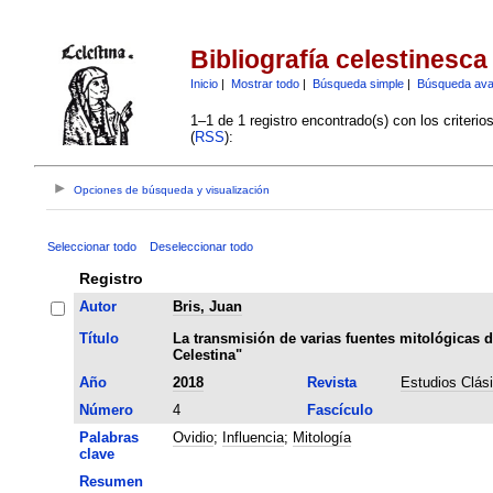
Bibliografía celestinesca
Inicio
|
Mostrar todo
|
Búsqueda simple
|
Búsqueda av
1–1 de 1 registro encontrado(s) con los criteri
(
RSS
):
Opciones de búsqueda y visualización
Seleccionar todo
Deseleccionar todo
Registro
Autor
Bris, Juan
Título
La transmisión de varias fuentes mitológicas d
Celestina"
Año
2018
Revista
Estudios Clás
Número
4
Fascículo
Palabras
Ovidio
;
Influencia
;
Mitología
clave
Resumen