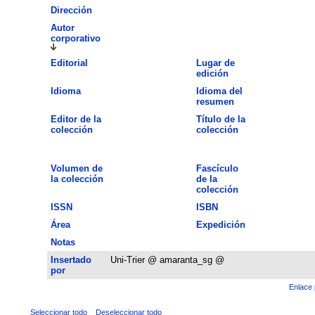
Dirección
Autor
corporativo
Editorial
Lugar de
edición
Idioma
Idioma del
resumen
Editor de la
Título de la
colección
colección
Volumen de
Fascículo
la colección
de la
colección
ISSN
ISBN
Área
Expedición
Notas
Insertado
Uni-Trier @ amaranta_sg @
por
Enlace 
Seleccionar todo
Deseleccionar todo