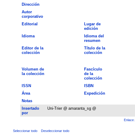
Dirección
Autor
corporativo
Editorial
Lugar de
edición
Idioma
Idioma del
resumen
Editor de la
Título de la
colección
colección
Volumen de
Fascículo
la colección
de la
colección
ISSN
ISBN
Área
Expedición
Notas
Insertado
Uni-Trier @ amaranta_sg @
por
Enlace 
Seleccionar todo
Deseleccionar todo