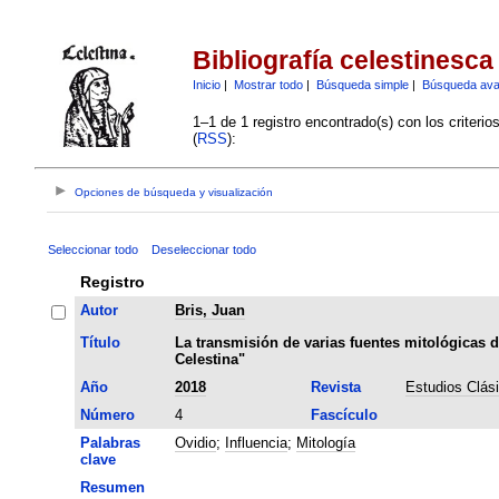
Bibliografía celestinesca
Inicio
|
Mostrar todo
|
Búsqueda simple
|
Búsqueda av
1–1 de 1 registro encontrado(s) con los criteri
(
RSS
):
Opciones de búsqueda y visualización
Seleccionar todo
Deseleccionar todo
Registro
Autor
Bris, Juan
Título
La transmisión de varias fuentes mitológicas d
Celestina"
Año
2018
Revista
Estudios Clás
Número
4
Fascículo
Palabras
Ovidio
;
Influencia
;
Mitología
clave
Resumen