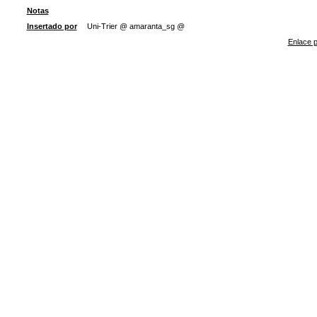
Notas
Insertado por
Uni-Trier @ amaranta_sg @
Enlace p