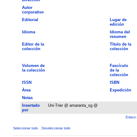
Autor
corporativo
Editorial
Lugar de
edición
Idioma
Idioma del
resumen
Editor de la
Título de la
colección
colección
Volumen de
Fascículo
la colección
de la
colección
ISSN
ISBN
Área
Expedición
Notas
Insertado
Uni-Trier @ amaranta_sg @
por
Enlace 
Seleccionar todo
Deseleccionar todo