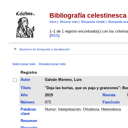
Bibliografía celestinesca
Inicio
|
Mostrar todo
|
Búsqueda simple
|
Búsqueda av
1–1 de 1 registro encontrado(s) con los criteri
(
RSS
):
Opciones de búsqueda y visualización
Seleccionar todo
Deseleccionar todo
Registro
Autor
Galván Moreno, Luis
Título
"Deja las burlas, que es paja y granzones": Bur
Año
2019
Revista
Número
873
Fascículo
Palabras
Humor
;
Interpretación
;
Ortodoxia
;
Heterodoxia
clave
Resumen
Dirección