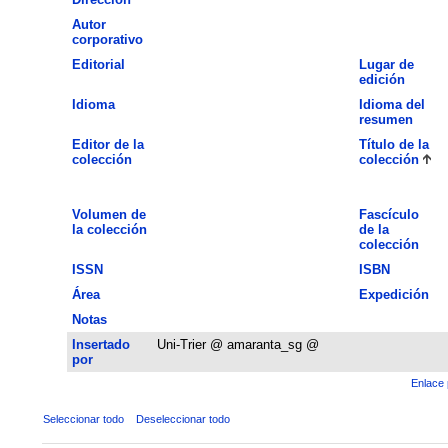
Autor
corporativo
Editorial
Lugar de
edición
Idioma
Idioma del
resumen
Editor de la
Título de la
colección
colección
Volumen de
Fascículo
la colección
de la
colección
ISSN
ISBN
Área
Expedición
Notas
Insertado
Uni-Trier @ amaranta_sg @
por
Enlace 
Seleccionar todo
Deseleccionar todo