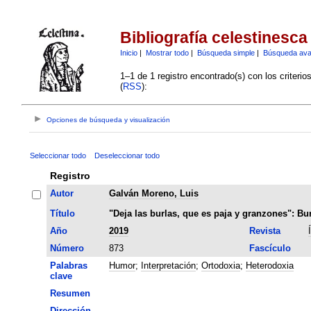
Bibliografía celestinesca
Inicio
|
Mostrar todo
|
Búsqueda simple
|
Búsqueda av
1–1 de 1 registro encontrado(s) con los criteri
(
RSS
):
Opciones de búsqueda y visualización
Seleccionar todo
Deseleccionar todo
Registro
Autor
Galván Moreno, Luis
Título
"Deja las burlas, que es paja y granzones": Bur
Año
2019
Revista
Número
873
Fascículo
Palabras
Humor
;
Interpretación
;
Ortodoxia
;
Heterodoxia
clave
Resumen
Dirección