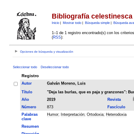
Bibliografía celestinesca
Inicio
|
Mostrar todo
|
Búsqueda simple
|
Búsqueda av
1–1 de 1 registro encontrado(s) con los criteri
(
RSS
):
Opciones de búsqueda y visualización
Seleccionar todo
Deseleccionar todo
Registro
Autor
Galván Moreno, Luis
Título
"Deja las burlas, que es paja y granzones": Bur
Año
2019
Revista
Número
873
Fascículo
Palabras
Humor
;
Interpretación
;
Ortodoxia
;
Heterodoxia
clave
Resumen
Dirección