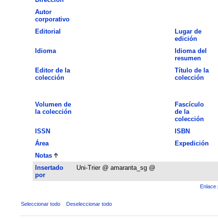
Autor
corporativo
Editorial
Lugar de
edición
Idioma
Idioma del
resumen
Editor de la
Título de la
colección
colección
Volumen de
Fascículo
la colección
de la
colección
ISSN
ISBN
Área
Expedición
Notas
Insertado
Uni-Trier @ amaranta_sg @
por
Enlace 
Seleccionar todo
Deseleccionar todo