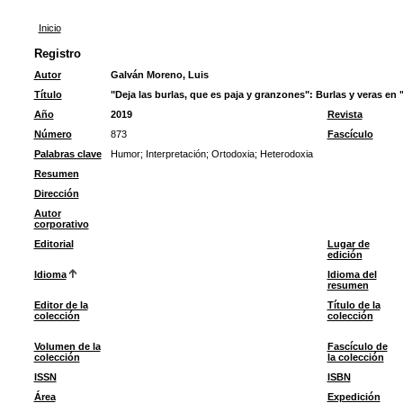
Inicio
Registro
Autor
Galván Moreno, Luis
Título
"Deja las burlas, que es paja y granzones": Burlas y veras en 
Año
2019
Revista
Número
873
Fascículo
Palabras clave
Humor
;
Interpretación
;
Ortodoxia
;
Heterodoxia
Resumen
Dirección
Autor
corporativo
Editorial
Lugar de
edición
Idioma
Idioma del
resumen
Editor de la
Título de la
colección
colección
Volumen de la
Fascículo de
colección
la colección
ISSN
ISBN
Área
Expedición