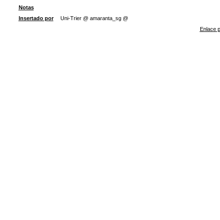
Notas
Insertado por
Uni-Trier @ amaranta_sg @
Enlace p