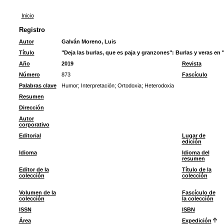
Inicio
Registro
Autor
Galván Moreno, Luis
Título
"Deja las burlas, que es paja y granzones": Burlas y veras en 
Año
2019
Revista
Número
873
Fascículo
Palabras clave
Humor
;
Interpretación
;
Ortodoxia
;
Heterodoxia
Resumen
Dirección
Autor
corporativo
Editorial
Lugar de
edición
Idioma
Idioma del
resumen
Editor de la
Título de la
colección
colección
Volumen de la
Fascículo de
colección
la colección
ISSN
ISBN
Área
Expedición