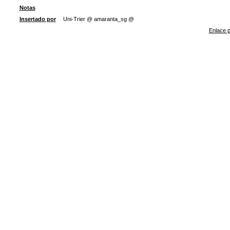
Notas
Insertado por
Uni-Trier @ amaranta_sg @
Enlace p