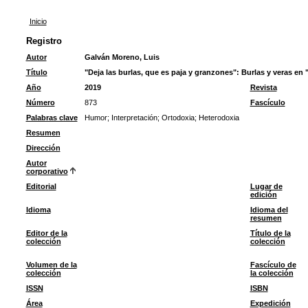
Inicio
Registro
Autor
Galván Moreno, Luis
Título
"Deja las burlas, que es paja y granzones": Burlas y veras en 
Año
2019
Revista
Número
873
Fascículo
Palabras clave
Humor
;
Interpretación
;
Ortodoxia
;
Heterodoxia
Resumen
Dirección
Autor
corporativo
Editorial
Lugar de
edición
Idioma
Idioma del
resumen
Editor de la
Título de la
colección
colección
Volumen de la
Fascículo de
colección
la colección
ISSN
ISBN
Área
Expedición