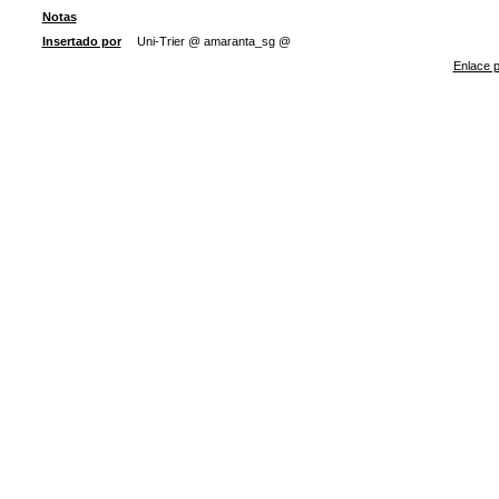
Notas
Insertado por
Uni-Trier @ amaranta_sg @
Enlace p