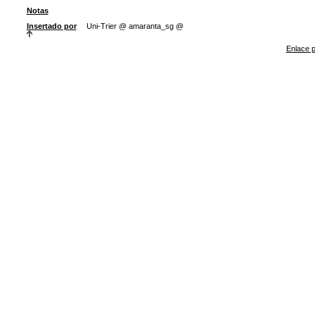
Notas
Insertado por
Uni-Trier @ amaranta_sg @
Enlace p