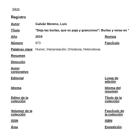
Inicio
Registro
Autor
Galván Moreno, Luis
Título
"Deja las burlas, que es paja y granzones": Burlas y veras en 
Año
2019
Revista
Número
873
Fascículo
Palabras clave
Humor
;
Interpretación
;
Ortodoxia
;
Heterodoxia
Resumen
Dirección
Autor
corporativo
Editorial
Lugar de
edición
Idioma
Idioma del
resumen
Editor de la
Título de la
colección
colección
Volumen de la
Fascículo de
colección
la colección
ISSN
ISBN
Área
Expedición