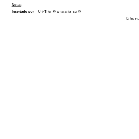
Notas
Insertado por
Uni-Trier @ amaranta_sg @
Enlace p