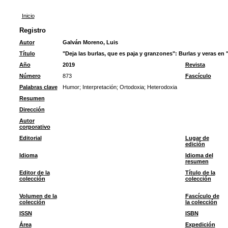
Inicio
Registro
Autor
Galván Moreno, Luis
Título
"Deja las burlas, que es paja y granzones": Burlas y veras en 
Año
2019
Revista
Número
873
Fascículo
Palabras clave
Humor
;
Interpretación
;
Ortodoxia
;
Heterodoxia
Resumen
Dirección
Autor
corporativo
Editorial
Lugar de
edición
Idioma
Idioma del
resumen
Editor de la
Título de la
colección
colección
Volumen de la
Fascículo de
colección
la colección
ISSN
ISBN
Área
Expedición