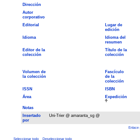
Dirección
Autor
corporativo
Editorial
Lugar de
edición
Idioma
Idioma del
resumen
Editor de la
Título de la
colección
colección
Volumen de
Fascículo
la colección
de la
colección
ISSN
ISBN
Área
Expedición
Notas
Insertado
Uni-Trier @ amaranta_sg @
por
Enlace 
Seleccionar todo
Deseleccionar todo