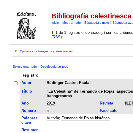
Bibliografía celestinesca
Inicio
|
Mostrar todo
|
Búsqueda simple
|
Búsqueda av
1–1 de 1 registro encontrado(s) con los criteri
(
RSS
):
Opciones de búsqueda y visualización
Seleccionar todo
Deseleccionar todo
Registro
Autor
Rüdinger Castro, Paula
Título
"La Celestina" de Fernando de Rojas: aspectos 
transgresoras
Año
2019
Revista
liLE
Número
5
Fascículo
Palabras
Autoría
;
Fernando de Rojas histórico
clave
Resumen