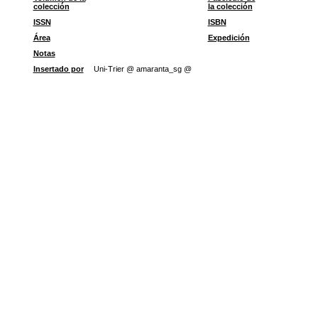
colección
la colección
ISSN
ISBN
Área
Expedición
Notas
Insertado por
Uni-Trier @ amaranta_sg @