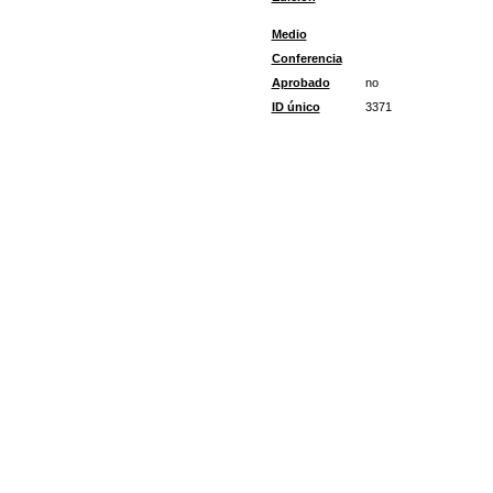
Medio
Conferencia
Aprobado
no
ID único
3371