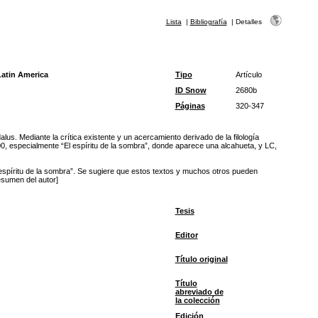
Lista
|
Bibliografía
|
Detalles
Latin America
Tipo
Artículo
ID Snow
2680b
Páginas
320-347
us. Mediante la crítica existente y un acercamiento derivado de la filología
00, especialmente “El espíritu de la sombra”, donde aparece una alcahueta, y LC,
espíritu de la sombra”. Se sugiere que estos textos y muchos otros pueden
esumen del autor]
Tesis
Editor
Título original
Título
abreviado de
la colección
Edición