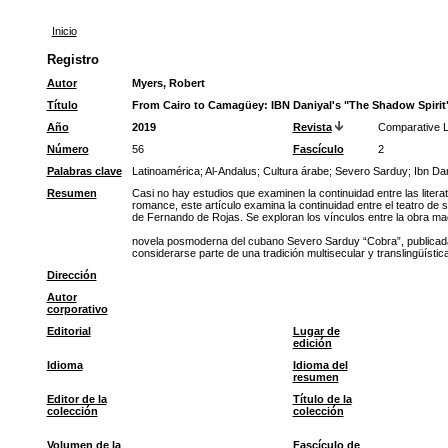
Inicio
Registro
Autor
Myers, Robert
Título
From Cairo to Camagüey: IBN Daniyal's "The Shadow Spirit"
Año
2019
Revista
Comparative Li
Número
56
Fascículo
2
Palabras clave
Latinoamérica
;
Al-Andalus
;
Cultura árabe
;
Severo Sarduy
;
Ibn Dan
Resumen
Casi no hay estudios que examinen la continuidad entre las litera
romance, este artículo examina la continuidad entre el teatro de
de Fernando de Rojas. Se exploran los vínculos entre la obra ma
novela posmoderna del cubano Severo Sarduy “Cobra”, publicada e
considerarse parte de una tradición multisecular y translingüísti
Dirección
Autor
corporativo
Editorial
Lugar de
edición
Idioma
Idioma del
resumen
Editor de la
Título de la
colección
colección
Volumen de la
Fascículo de