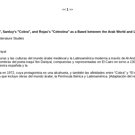
<<
1
>>
, Sarduy's "Cobra", and Rojas's "Celestina" as a Bawd between the Arab World and 
terature Studies
iyal
turas y las culturas del mundo árabe medieval y la Latinoamérica moderna a través de Al-Andal
 sombras del poeta iraquí Ibn Daniyal, compuestas y representadas en El Cairo en torno a 13
estra española y la
n 1972, cuya protagonista es una alcahueta, y también las afinidades entre “Cobra” y “El 
ca que incluye obras del mundo árabe, la Península Ibérica y Latinoamérica. [Adaptación del r