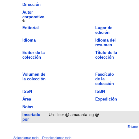
Dirección
Autor
corporativo
Editorial
Lugar de
edición
Idioma
Idioma del
resumen
Editor de la
Título de la
colección
colección
Volumen de
Fascículo
la colección
de la
colección
ISSN
ISBN
Área
Expedición
Notas
Insertado
Uni-Trier @ amaranta_sg @
por
Enlace 
Seleccionar todo
Deseleccionar todo