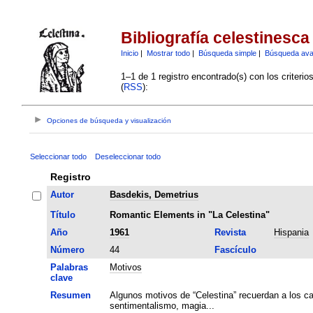
Bibliografía celestinesca
Inicio
|
Mostrar todo
|
Búsqueda simple
|
Búsqueda av
1–1 de 1 registro encontrado(s) con los criteri
(
RSS
):
Opciones de búsqueda y visualización
Seleccionar todo
Deseleccionar todo
Registro
Autor
Basdekis, Demetrius
Título
Romantic Elements in "La Celestina"
Año
1961
Revista
Hispania
Número
44
Fascículo
Palabras
Motivos
clave
Resumen
Algunos motivos de “Celestina” recuerdan a los ca
sentimentalismo, magia...