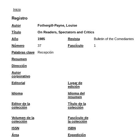
Inicio
Registro
Autor
Fothergill-Payne, Louise
Título
On Readers, Spectators and Critics
Año
1985
Revista
Bulletin of the Comediantes
Número
37
Fascículo
1
Palabras clave
Recepción
Resumen
Dirección
Autor
corporativo
Editorial
Lugar de
edición
Idioma
Idioma del
resumen
Editor de la
Título de la
colección
colección
Volumen de la
Fascículo de
colección
la colección
ISSN
ISBN
Área
Expedición