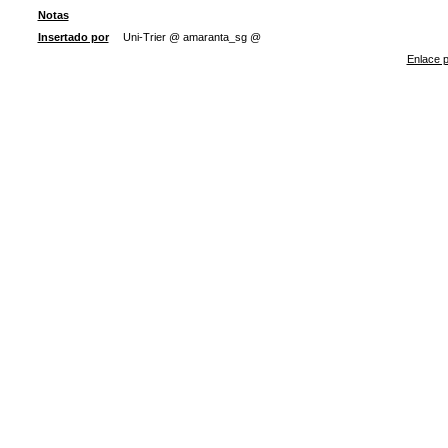
Notas
Insertado por
Uni-Trier @ amaranta_sg @
Enlace p