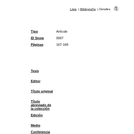
Lista
|
Bibliografía
|
Detalles
Tipo
Artículo
ID Snow
0007
Páginas
167-169
Tesis
Editor
Título original
Título
abreviado de
la colección
Edición
Medio
Conferencia