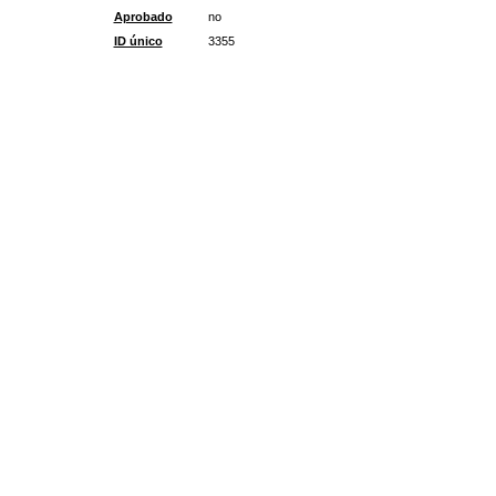
Aprobado
no
ID único
3355