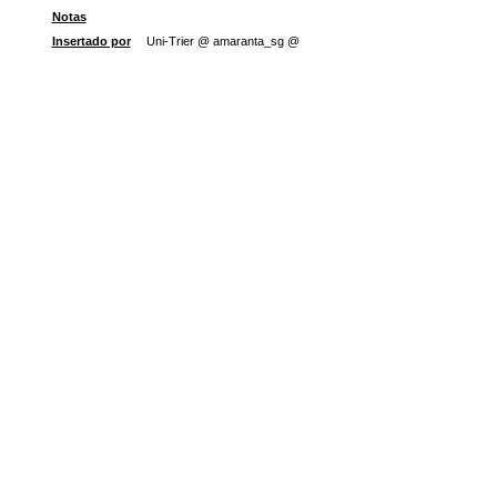
Notas
Insertado por
Uni-Trier @ amaranta_sg @