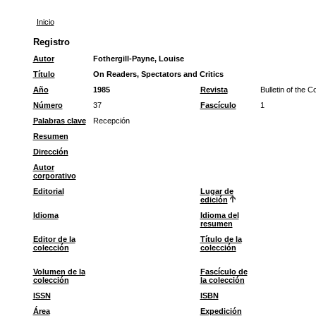
Inicio
Registro
Autor
Fothergill-Payne, Louise
Título
On Readers, Spectators and Critics
Año
1985
Revista
Bulletin of the 
Número
37
Fascículo
1
Palabras clave
Recepción
Resumen
Dirección
Autor
corporativo
Editorial
Lugar de
edición
Idioma
Idioma del
resumen
Editor de la
Título de la
colección
colección
Volumen de la
Fascículo de
colección
la colección
ISSN
ISBN
Área
Expedición