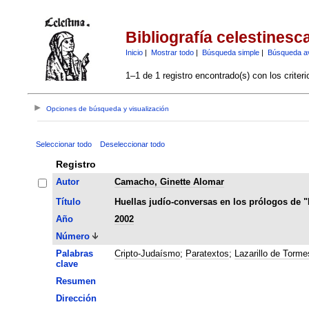
Bibliografía celestinesc
Inicio
|
Mostrar todo
|
Búsqueda simple
|
Búsqueda a
1–1 de 1 registro encontrado(s) con los criter
Opciones de búsqueda y visualización
Seleccionar todo
Deseleccionar todo
Registro
Autor
Camacho, Ginette Alomar
Título
Huellas judío-conversas en los prólogos de "L
Año
2002
Número
Palabras
Cripto-Judaísmo
;
Paratextos
;
Lazarillo de Torme
clave
Resumen
Dirección