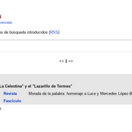
a
vanzada
ios de búsqueda introducidos (
RSS
):
<<
1
>>
a Celestina" y el "Lazarillo de Tormes"
Revista
Morada de la palabra: homenaje a Luce y Mercedes López-B
Fascículo
s