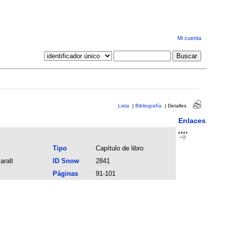
Mi cuenta
Lista
|
Bibliografía
|
Detalles
Enlaces
Tipo
Capítulo de libro
aralt
ID Snow
2841
Páginas
91-101