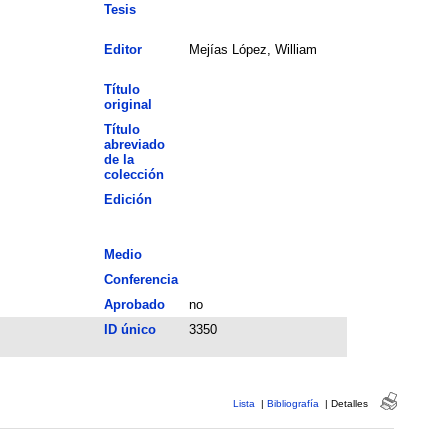
Tesis
Editor
Mejías López, William
Título
original
Título
abreviado
de la
colección
Edición
Medio
Conferencia
Aprobado
no
ID único
3350
Lista
|
Bibliografía
|
Detalles