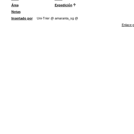
Área
Expedición
Notas
Insertado por
Uni-Trier @ amaranta_sg @
Enlace p