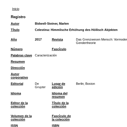
Inicio
Registro
Autor
Bidwell-Steiner, Marlen
Título
Celestina: Himmlische Erhöhung des Höllisch Abjekten
Año
2017
Revista
Das Grenzwesen Mensch: Vormoderne 
Gendertheorie
Número
Fascículo
Palabras clave
Caracterización
Resumen
Dirección
Autor
corporativo
Editorial
De
Lugar de
Berlin; Boston
Gruyter
edición
Idioma
Idioma del
resumen
Editor de la
Título de la
colección
colección
Volumen de la
Fascículo de
colección
la colección
ISSN
ISBN