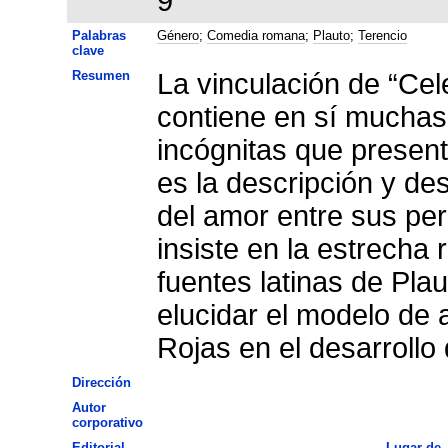
9
Palabras
Género
;
Comedia romana
;
Plauto
;
Terencio
clave
Resumen
La vinculación de “Ce
contiene en sí muchas
incógnitas que present
es la descripción y de
del amor entre sus per
insiste en la estrecha 
fuentes latinas de Plau
elucidar el modelo de 
Rojas en el desarrollo
Dirección
Autor
corporativo
Editorial
Lugar de