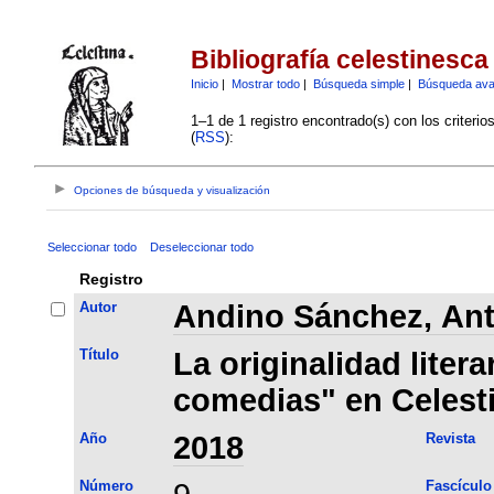
Bibliografía celestinesca
Inicio
|
Mostrar todo
|
Búsqueda simple
|
Búsqueda av
1–1 de 1 registro encontrado(s) con los criteri
(
RSS
):
Opciones de búsqueda y visualización
Seleccionar todo
Deseleccionar todo
Registro
Autor
Andino Sánchez, An
Título
La originalidad liter
comedias" en Celest
Año
2018
Revista
Número
Fascículo