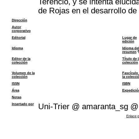
Terencio, y se intenta eluci
de Rojas en el desarrollo de
Dirección
Autor
corporativo
Editorial
Lugar de
edición
Idioma
Idioma de
resumen
Editor de la
Título de l
colección
colección
Volumen de la
Fascículo
colección
la colecci
ISSN
ISBN
Área
Expedició
Notas
Insertado por
Uni-Trier @ amaranta_sg @
Enlace p