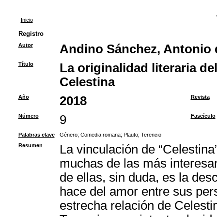
Inicio
Registro
Autor
Andino Sánchez, Antonio 
Título
La originalidad literaria 
Celestina
Año
2018
Revista
Número
9
Fascículo
Palabras clave
Género
;
Comedia romana
;
Plauto
;
Terencio
Resumen
La vinculación de “Celestina
muchas de las más interesan
de ellas, sin duda, es la des
hace del amor entre sus perso
estrecha relación de Celestin