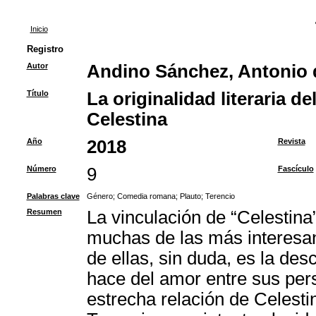
Inicio
Registro
Autor
Andino Sánchez, Antonio 
Título
La originalidad literaria 
Celestina
Año
2018
Revista
Número
9
Fascículo
Palabras clave
Género
;
Comedia romana
;
Plauto
;
Terencio
Resumen
La vinculación de “Celestina
muchas de las más interesan
de ellas, sin duda, es la des
hace del amor entre sus perso
estrecha relación de Celestin