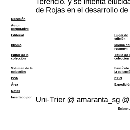
Terencio, y se intenta eluci
de Rojas en el desarrollo de
Dirección
Autor
corporativo
Editorial
Lugar de
edición
Idioma
Idioma de
resumen
Editor de la
Título de l
colección
colección
Volumen de la
Fascículo
colección
la colecci
ISSN
ISBN
Área
Expedició
Notas
Insertado por
Uni-Trier @ amaranta_sg @
Enlace p