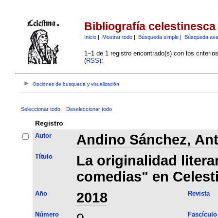
Bibliografía celestinesca
Inicio
|
Mostrar todo
|
Búsqueda simple
|
Búsqueda av
1–1 de 1 registro encontrado(s) con los criteri
(
RSS
):
Opciones de búsqueda y visualización
Seleccionar todo
Deseleccionar todo
Registro
Autor
Andino Sánchez, An
Título
La originalidad liter
comedias" en Celest
Año
2018
Revista
Número
Fascículo