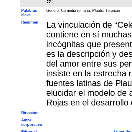
9
Palabras
Género
;
Comedia romana
;
Plauto
;
Terencio
clave
Resumen
La vinculación de “Ce
contiene en sí muchas
incógnitas que present
es la descripción y de
del amor entre sus per
insiste en la estrecha 
fuentes latinas de Plau
elucidar el modelo de 
Rojas en el desarrollo
Dirección
Autor
corporativo
Editorial
Lugar de