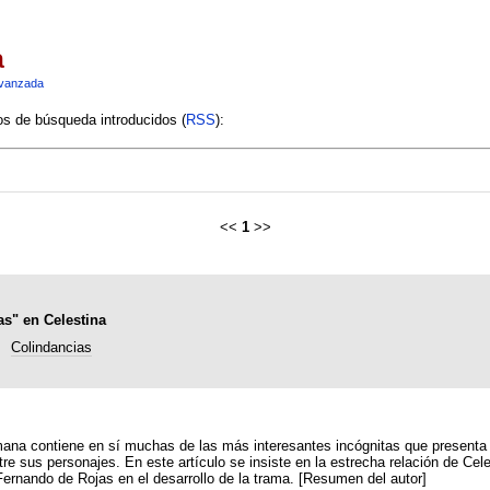
a
vanzada
ios de búsqueda introducidos (
RSS
):
<<
1
>>
as" en Celestina
Colindancias
ana contiene en sí muchas de las más interesantes incógnitas que presenta la
re sus personajes. En este artículo se insiste en la estrecha relación de Cele
 Fernando de Rojas en el desarrollo de la trama. [Resumen del autor]