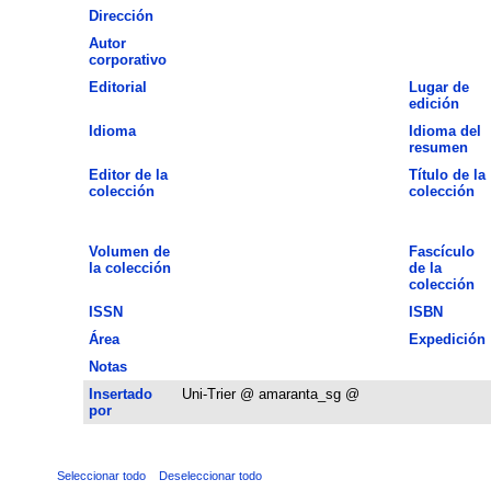
Dirección
Autor
corporativo
Editorial
Lugar de
edición
Idioma
Idioma del
resumen
Editor de la
Título de la
colección
colección
Volumen de
Fascículo
la colección
de la
colección
ISSN
ISBN
Área
Expedición
Notas
Insertado
Uni-Trier @ amaranta_sg @
por
Seleccionar todo
Deseleccionar todo