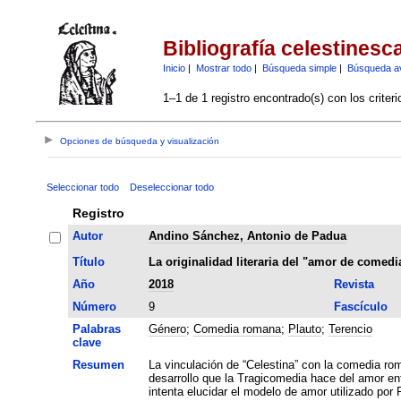
Bibliografía celestinesc
Inicio
|
Mostrar todo
|
Búsqueda simple
|
Búsqueda a
1–1 de 1 registro encontrado(s) con los criter
Opciones de búsqueda y visualización
Seleccionar todo
Deseleccionar todo
Registro
Autor
Andino Sánchez, Antonio de Padua
Título
La originalidad literaria del "amor de comedi
Año
2018
Revista
Número
9
Fascículo
Palabras
Género
;
Comedia romana
;
Plauto
;
Terencio
clave
Resumen
La vinculación de “Celestina” con la comedia rom
desarrollo que la Tragicomedia hace del amor ent
intenta elucidar el modelo de amor utilizado por