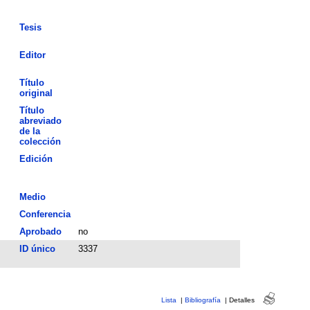
Tesis
Editor
Título
original
Título
abreviado
de la
colección
Edición
Medio
Conferencia
Aprobado
no
ID único
3337
Lista
|
Bibliografía
|
Detalles