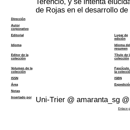
Terencio, y se intenta eluci
de Rojas en el desarrollo de
Dirección
Autor
corporativo
Editorial
Lugar de
edición
Idioma
Idioma de
resumen
Editor de la
Título de l
colección
colección
Volumen de la
Fascículo
colección
la colecci
ISSN
ISBN
Área
Expedició
Notas
Insertado por
Uni-Trier @ amaranta_sg @
Enlace p