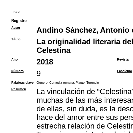
Inicio
Registro
Autor
Andino Sánchez, Antonio 
Título
La originalidad literaria 
Celestina
Año
2018
Revista
Número
9
Fascículo
Palabras clave
Género
;
Comedia romana
;
Plauto
;
Terencio
Resumen
La vinculación de “Celestina
muchas de las más interesan
de ellas, sin duda, es la des
hace del amor entre sus perso
estrecha relación de Celestin