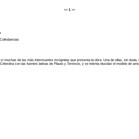
<<
1
>>
a
Colindancias
sí muchas de las más interesantes incógnitas que presenta la obra. Una de ellas, sin duda, 
 Celestina con las fuentes latinas de Plauto y Terencio, y se intenta elucidar el modelo de am