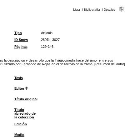
Lista
|
Bibliografía
|
Detalles
Tipo
Artículo
ID Snow
2607b; 3027
Páginas
129-146
es la descripción y desarrollo que la Tragicomedia hace del amor entre sus
or utilizado por Fernando de Rojas en el desarrollo de la trama. [Resumen del autor]
Tesis
Editor
Título original
Título
abreviado de
la colección
Edición
Medio