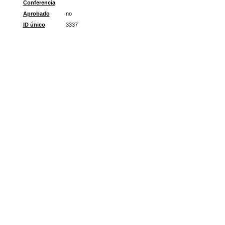
Conferencia
Aprobado
no
ID único
3337