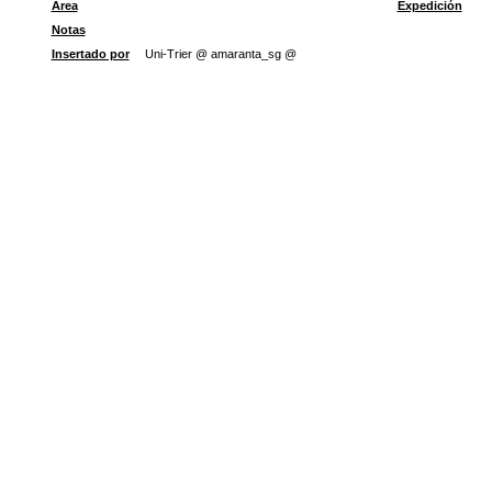
Área
Expedición
Notas
Insertado por
Uni-Trier @ amaranta_sg @