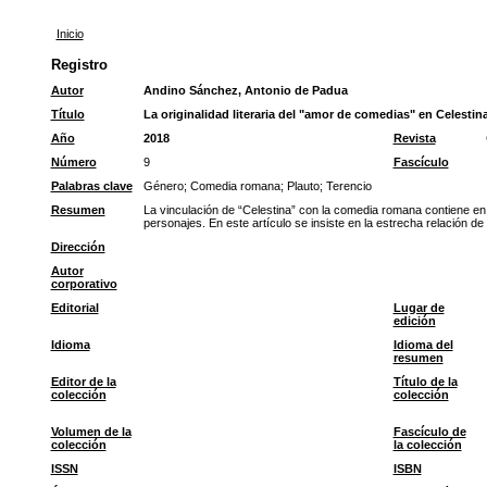
Inicio
Registro
Autor
Andino Sánchez, Antonio de Padua
Título
La originalidad literaria del "amor de comedias" en Celestin
Año
2018
Revista
Número
9
Fascículo
Palabras clave
Género
;
Comedia romana
;
Plauto
;
Terencio
Resumen
La vinculación de “Celestina” con la comedia romana contiene en 
personajes. En este artículo se insiste en la estrecha relación de
Dirección
Autor
corporativo
Editorial
Lugar de
edición
Idioma
Idioma del
resumen
Editor de la
Título de la
colección
colección
Volumen de la
Fascículo de
colección
la colección
ISSN
ISBN