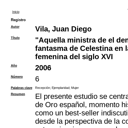
Inicio
Registro
Autor
Vila, Juan Diego
Título
"Aquella ministra de el de
fantasma de Celestina en l
femenina del siglo XVI
Año
2006
Número
6
Palabras clave
Recepción
;
Ejemplaridad
;
Mujer
Resumen
El presente estudio se centra
de Oro español, momento his
como un best-seller indiscut
desde la perspectiva de la c