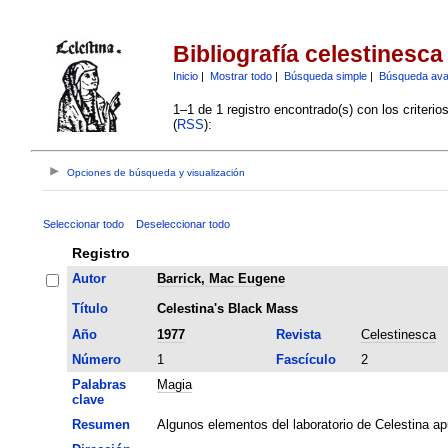
Bibliografía celestinesca
Inicio
|
Mostrar todo
|
Búsqueda simple
|
Búsqueda av
1–1 de 1 registro encontrado(s) con los criteri
(
RSS
):
Opciones de búsqueda y visualización
Seleccionar todo
Deseleccionar todo
Registro
Autor
Barrick, Mac Eugene
Título
Celestina's Black Mass
Año
1977
Revista
Celestinesca
Número
1
Fascículo
2
Palabras
Magia
clave
Resumen
Algunos elementos del laboratorio de Celestina a