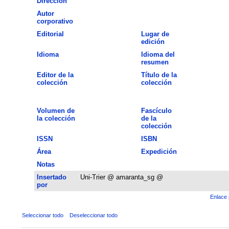
Dirección
Autor
corporativo
Editorial
Lugar de
edición
Idioma
Idioma del
resumen
Editor de la
Título de la
colección
colección
Volumen de
Fascículo
la colección
de la
colección
ISSN
ISBN
Área
Expedición
Notas
Insertado
Uni-Trier @ amaranta_sg @
por
Enlace 
Seleccionar todo
Deseleccionar todo