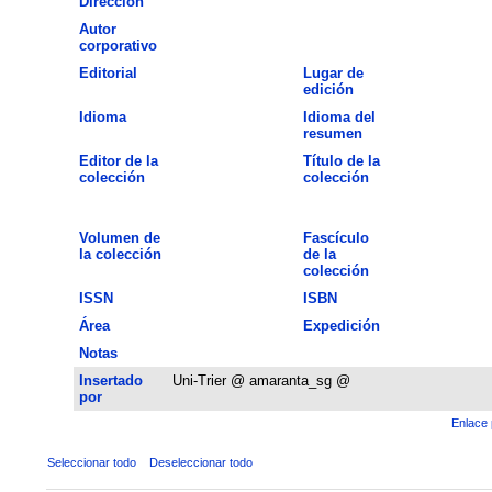
Dirección
Autor
corporativo
Editorial
Lugar de
edición
Idioma
Idioma del
resumen
Editor de la
Título de la
colección
colección
Volumen de
Fascículo
la colección
de la
colección
ISSN
ISBN
Área
Expedición
Notas
Insertado
Uni-Trier @ amaranta_sg @
por
Enlace 
Seleccionar todo
Deseleccionar todo