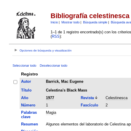
Bibliografía celestinesca
Inicio
|
Mostrar todo
|
Búsqueda simple
|
Búsqueda av
1–1 de 1 registro encontrado(s) con los criteri
(
RSS
):
Opciones de búsqueda y visualización
Seleccionar todo
Deseleccionar todo
Registro
Autor
Barrick, Mac Eugene
Título
Celestina's Black Mass
Año
1977
Revista
Celestinesca
Número
1
Fascículo
2
Palabras
Magia
clave
Resumen
Algunos elementos del laboratorio de Celestina a