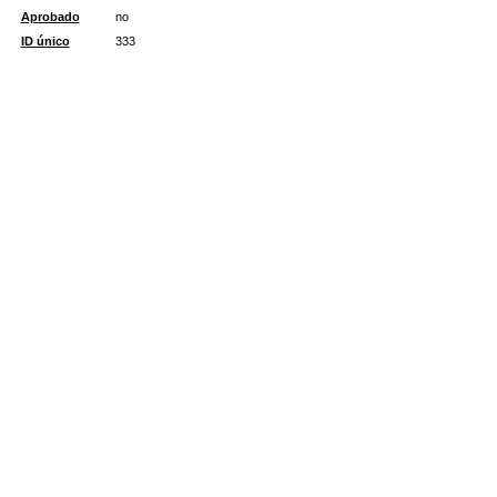
Aprobado
no
ID único
333