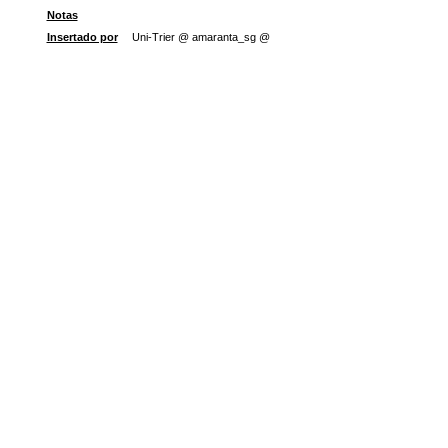
Notas
Insertado por
Uni-Trier @ amaranta_sg @