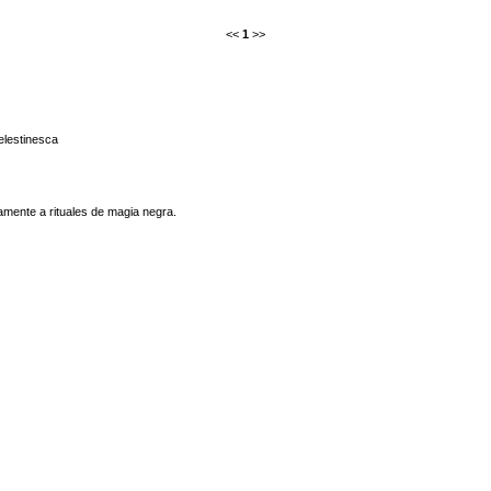
<<
1
>>
lestinesca
amente a rituales de magia negra.