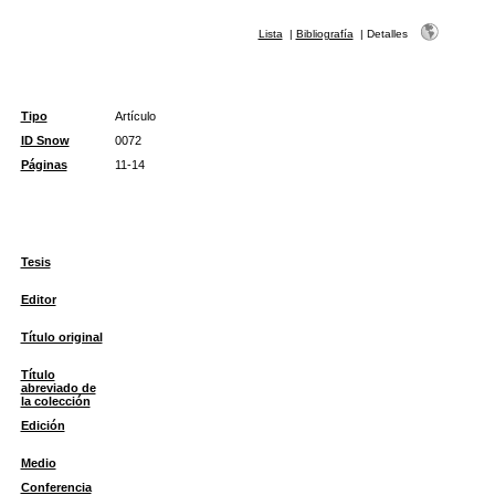
Lista
|
Bibliografía
|
Detalles
Tipo
Artículo
ID Snow
0072
Páginas
11-14
Tesis
Editor
Título original
Título
abreviado de
la colección
Edición
Medio
Conferencia