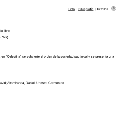
Lista
|
Bibliografía
|
Detalles
de libro
57bis)
n “Celestina” se subvierte el orden de la sociedad patriarcal y se presenta una
avid; Altamiranda, Daniel; Urioste, Carmen de