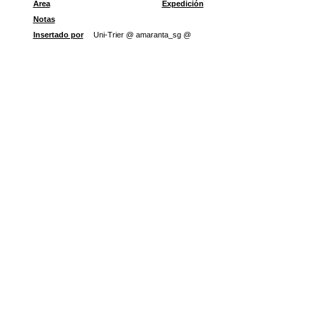
Área
Expedición
Notas
Insertado por
Uni-Trier @ amaranta_sg @