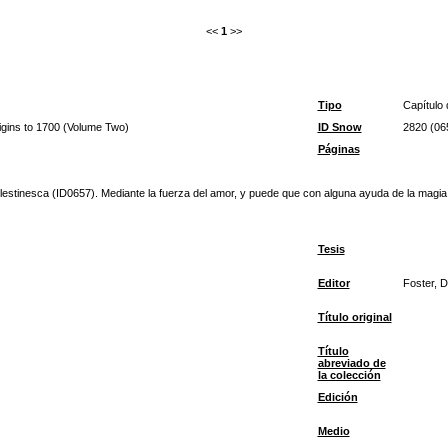
<<
1
>>
Tipo
Capítulo 
igins to 1700 (Volume Two)
ID Snow
2820 (06
Páginas
stinesca (ID0657). Mediante la fuerza del amor, y puede que con alguna ayuda de la magia, e
Tesis
Editor
Foster, D
Título original
Título
abreviado de
la colección
Edición
Medio