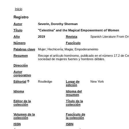
Inicio
Registro
Autor
Severin, Dorothy Sherman
Título
"Celestina" and the Magical Empowerment of Women
Año
2019
Revista
Spanish Literature From Or
Número
Fascículo
Palabras clave
Mujer
;
Hechicería
;
Magia
;
Empoderameinto
Resumen
Recoge el artículo homínomo, publicado en el número 17.2 de Cele
sociedad de mujeres fuertes y hombres débiles.
Dirección
Autor
corporativo
Editorial
Routledge
Lugar de
New York
edición
Idioma
Idioma del
resumen
Editor de la
Título de la
colección
colección
Volumen de la
Fascículo de
colección
la colección
ISSN
ISBN