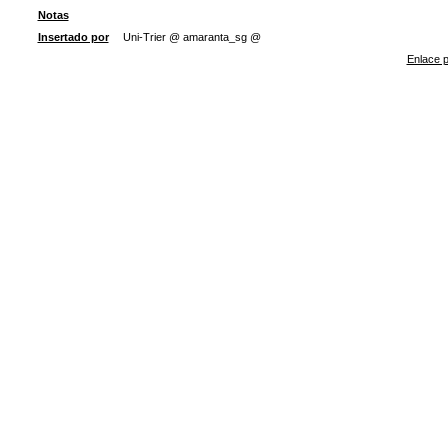
Notas
Insertado por
Uni-Trier @ amaranta_sg @
Enlace p