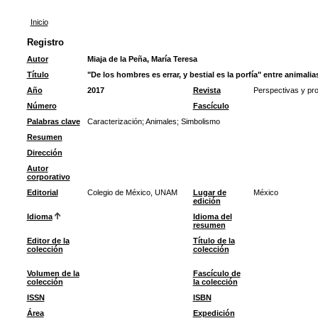
Inicio
Registro
Autor
Miaja de la Peña, María Teresa
Título
"De los hombres es errar, y bestial es la porfía" entre animali
Año
2017
Revista
Perspectivas y pro
Número
Fascículo
Palabras clave
Caracterización
;
Animales
;
Simbolismo
Resumen
Dirección
Autor
corporativo
Editorial
Colegio de México, UNAM
Lugar de
México
edición
Idioma
Idioma del
resumen
Editor de la
Título de la
colección
colección
Volumen de la
Fascículo de
colección
la colección
ISSN
ISBN
Área
Expedición