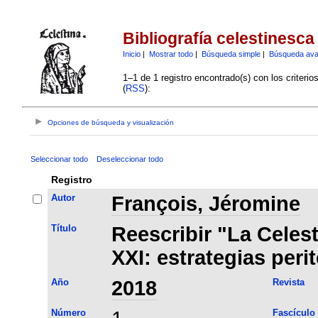
Bibliografía celestinesca
Inicio
|
Mostrar todo
|
Búsqueda simple
|
Búsqueda av
1–1 de 1 registro encontrado(s) con los criteri
(
RSS
):
Opciones de búsqueda y visualización
Seleccionar todo
Deseleccionar todo
Registro
Autor
François, Jéromine
Título
Reescribir "La Celest
XXI: estrategias peri
Año
2018
Revista
Número
Fascículo