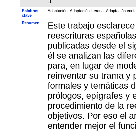
1
Palabras
Adaptación
;
Adaptación literaria
;
Adaptación cont
clave
Resumen
Este trabajo esclarece
reescrituras española
publicadas desde el sig
él se analizan las dife
para, en lugar de mode
reinventar su trama y 
formales y temáticas de
prólogos, epígrafes y 
procedimiento de la re
objetivos. Por eso el a
entender mejor el fun