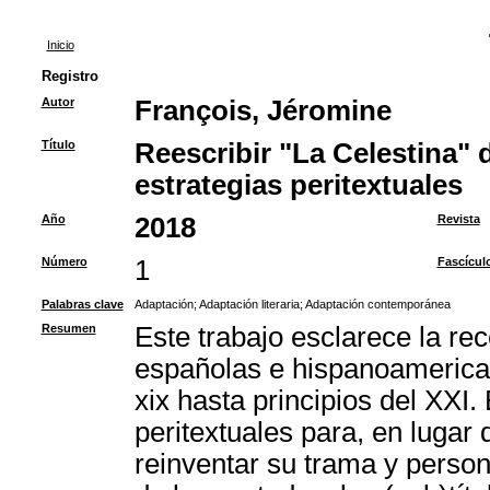
Inicio
Registro
Autor
François, Jéromine
Título
Reescribir "La Celestina" d
estrategias peritextuales
Año
2018
Revista
Número
1
Fascícul
Palabras clave
Adaptación
;
Adaptación literaria
;
Adaptación contemporánea
Resumen
Este trabajo esclarece la rec
españolas e hispanoamerica
xix hasta principios del XXI.
peritextuales para, en lugar
reinventar su trama y person