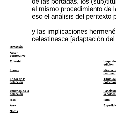
de las portadas, los (sub)tít
el mismo procedimiento de la
eso el análisis del peritext
y las implicaciones hermenéu
celestinesca [adaptación del
Dirección
Autor
corporativo
Editorial
Lugar de
edición
Idioma
Idioma d
resumen
Editor de la
Título de
colección
colecció
Volumen de la
Fascícul
colección
la colecc
ISSN
ISBN
Área
Expedici
Notas