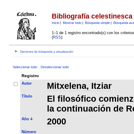
Bibliografía celestinesca
Inicio
|
Mostrar todo
|
Búsqueda simple
|
Búsqueda av
1–1 de 1 registro encontrado(s) con los criteri
(
RSS
):
Opciones de búsqueda y visualización
Seleccionar todo
Deseleccionar todo
Registro
Autor
Mitxelena, Itziar
Título
El filosófico comienz
la continuación de R
Año
2000
Número